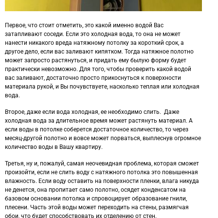
Первое, что стоит отметить, это какой именно водой Вас
затапливают соседи. Если это холодная вода, то она не может
нанести никакого вреда натяжному потолку за короткий срок, а
другое дело, если вас заливают кипятком. Тогда натяжное полотно
может запросто растянуться, и придать ему былую форму будет
практически невозможно. Для того, чтобы проверить какой водой
вас заливают, достаточно просто прикоснуться к поверхности
материала рукой, и Вы почувствуете, насколько теплая или холодная
вода.
Второе, даже если вода холодная, ее необходимо слить. Даже
холодная вода за длительное время может растянуть материал. А
если воды в потолке соберется достаточное количество, то через
месяц-другой полотно и вовсе может порваться, выплеснув огромное
количество воды в Вашу квартиру.
Третья, ну и, пожалуй, самая неочевидная проблема, которая сможет
произойти, если не слить воду с натяжного потолка это повышенная
влажность. Если воду оставить на поверхности пленки, влага никуда
не денется, она пропитает само полотно, осядет конденсатом на
базовом основании потолка и спровоцирует образование гнили,
плесени. Часть этой воды может переходить на стены, размягчая
обои, что будет способствовать их отделению от стен.