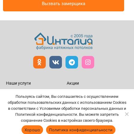
Вызвать замерщика
Наши услуги
Акции
Натяжные потолки
Статьи
Пользуясь сайтом, Вы соглашаетесь с осуществлением
Галерея потолков
Документы
обработки пользовательских данных с использованием Cookies
в соответствии с Условиями обработки персональных данных и
Кухонные фартуки
Контакты
Политикой конфиденциальности. Вы можете запретить
Фотопечать на обоях
Цены
сохранение Cookies в настройках своего браузера.
Калькулятор
Рассрочка
Хорошо
Политика конфиденциальности