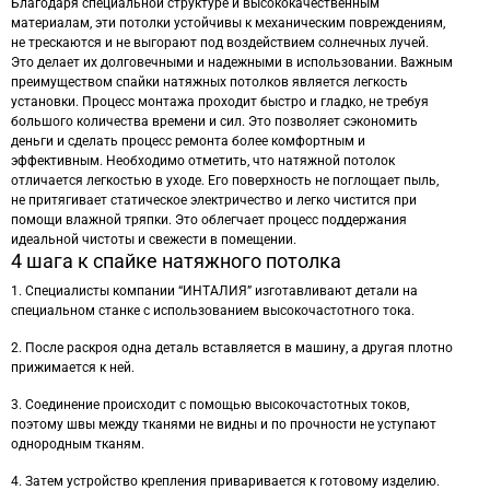
Благодаря специальной структуре и высококачественным
материалам, эти потолки устойчивы к механическим повреждениям,
не трескаются и не выгорают под воздействием солнечных лучей.
Это делает их долговечными и надежными в использовании. Важным
преимуществом спайки натяжных потолков является легкость
установки. Процесс монтажа проходит быстро и гладко, не требуя
большого количества времени и сил. Это позволяет сэкономить
деньги и сделать процесс ремонта более комфортным и
эффективным. Необходимо отметить, что натяжной потолок
отличается легкостью в уходе. Его поверхность не поглощает пыль,
не притягивает статическое электричество и легко чистится при
помощи влажной тряпки. Это облегчает процесс поддержания
идеальной чистоты и свежести в помещении.
4 шага к спайке натяжного потолка
1. Специалисты компании “ИНТАЛИЯ” изготавливают детали на
специальном станке с использованием высокочастотного тока.
2. После раскроя одна деталь вставляется в машину, а другая плотно
прижимается к ней.
3. Соединение происходит с помощью высокочастотных токов,
поэтому швы между тканями не видны и по прочности не уступают
однородным тканям.
4. Затем устройство крепления приваривается к готовому изделию.